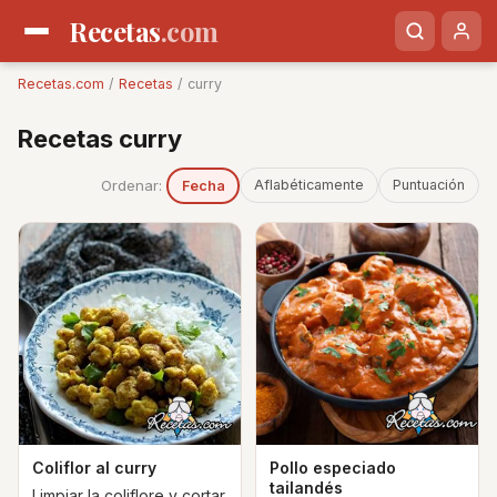
Recetas
.com
Recetas.com
/
Recetas
/ curry
Recetas curry
Ordenar:
Aflabéticamente
Puntuación
Fecha
Coliflor al curry
Pollo especiado
tailandés
Limpiar la coliflore y cortar