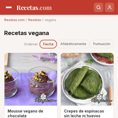
Recetas
.com
Recetas.com
/
Recetas
/ vegana
Recetas vegana
Ordenar:
Aflabéticamente
Puntuación
Fecha
Mousse vegano de
Crepes de espinacas
chocolate
sin leche ni huevos