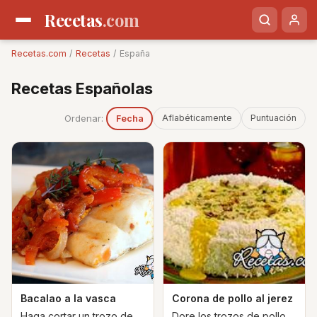
Recetas
.com
Recetas.com
/
Recetas
/ España
Recetas Españolas
Ordenar:
Aflabéticamente
Puntuación
Fecha
Bacalao a la vasca
Corona de pollo al jerez
Haga cortar un trozo de
Dore los trozos de pollo