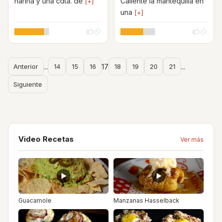
harina y una cdta. de
Caliente la mantequilla en
[+]
una
[+]
Anterior
...
14
15
16
17
18
19
20
21
...
Siguiente
Video Recetas
Ver más
Guacamole
Manzanas Hasselback