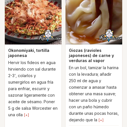
Okonomiyaki, tortilla
Giozas (ravioles
japonesa
japoneses) de carne y
verduras al vapor
Hervir los fideos en agua
En un bol, tamizar la harina
hirviendo con sal durante
con la levadura; añadir
2-3', colarlos y
250 ml de agua y
sumergirlos en agua fría
comenzar a amasar hasta
para enfriar, escurrir y
obtener una masa suave;
sazonar ligeramente con
hacer una bola y cubrir
aceite de sésamo. Poner
con un paño húmedo
5 g de salsa Worcester en
durante unas pocas horas,
una olla
[+]
dejando que la
[+]