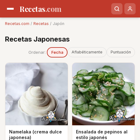
Recetas
.com
Recetas.com
/
Recetas
/ Japón
Recetas Japonesas
Ordenar:
Aflabéticamente
Puntuación
Fecha
Namelaka (crema dulce
Ensalada de pepinos al
japonesa)
estilo japonés