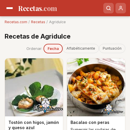
Recetas
.com
Recetas.com
/
Recetas
/ Agridulce
Recetas de Agridulce
Ordenar:
Aflabéticamente
Puntuación
Fecha
Tostón con higos, jamón
Bacalao con peras
y queso azul
Sumergir las rodajas de