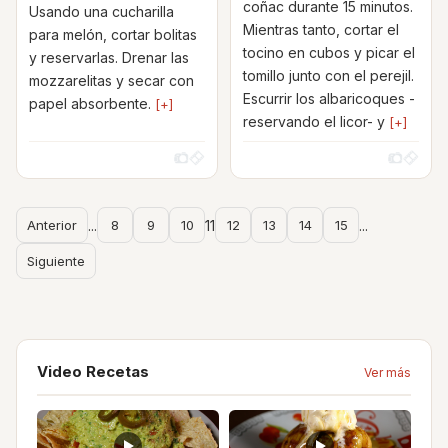
coñac durante 15 minutos.
Usando una cucharilla
Mientras tanto, cortar el
para melón, cortar bolitas
tocino en cubos y picar el
y reservarlas. Drenar las
tomillo junto con el perejil.
mozzarelitas y secar con
Escurrir los albaricoques -
papel absorbente.
[+]
reservando el licor- y
[+]
Anterior
...
8
9
10
11
12
13
14
15
...
Siguiente
Video Recetas
Ver más