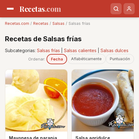
Recetas
.com
Recetas.com
/
Recetas
/
Salsas
/ Salsas frías
Recetas de Salsas frías
Subcategorias:
Salsas frías
|
Salsas calientes
|
Salsas dulces
Ordenar:
Aflabéticamente
Puntuación
Fecha
Mayonesa de naranja
Salsa agridulce