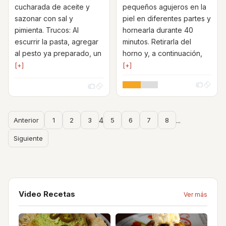
cucharada de aceite y
pequeños agujeros en la
sazonar con sal y
piel en diferentes partes y
pimienta. Trucos: Al
hornearla durante 40
escurrir la pasta, agregar
minutos. Retirarla del
al pesto ya preparado, un
horno y, a continuación,
[+]
[+]
Anterior
1
2
3
4
5
6
7
8
...
Siguiente
Video Recetas
Ver más