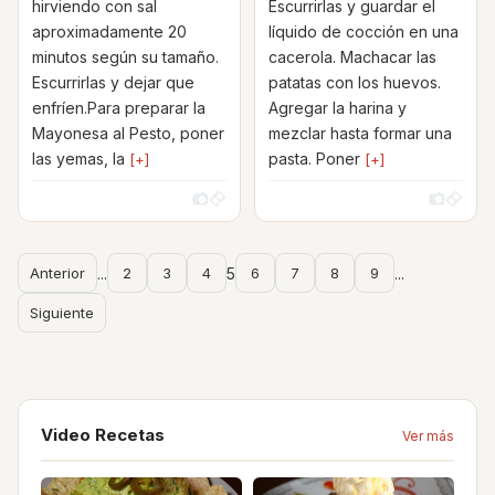
hirviendo con sal
Escurrirlas y guardar el
aproximadamente 20
líquido de cocción en una
minutos según su tamaño.
cacerola. Machacar las
Escurrirlas y dejar que
patatas con los huevos.
enfríen.Para preparar la
Agregar la harina y
Mayonesa al Pesto, poner
mezclar hasta formar una
las yemas, la
pasta. Poner
[+]
[+]
Anterior
...
2
3
4
5
6
7
8
9
...
Siguiente
Video Recetas
Ver más