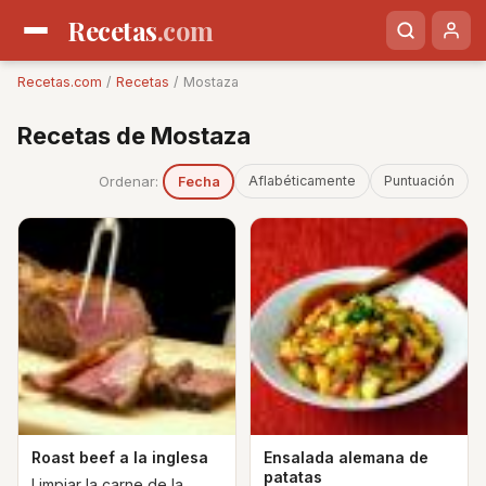
Recetas
.com
Recetas.com
/
Recetas
/ Mostaza
Recetas de Mostaza
Ordenar:
Aflabéticamente
Puntuación
Fecha
Roast beef a la inglesa
Ensalada alemana de
patatas
Limpiar la carne de la