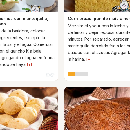
iernos con mantequilla,
Corn bread, pan de maíz ame
bas
Mezclar el yogur con la leche y 
 de la batidora, colocar
de limón y dejar reposar durant
ingredientes, excepto la
minutos. Por separado, agregar 
, la sal y el agua. Comenzar
mantequilla derretida fría a los 
on el gancho K a baja
batidos con el azúcar. Agregar 
agregando el agua en forma
la harina,
[+]
uando se haya
[+]