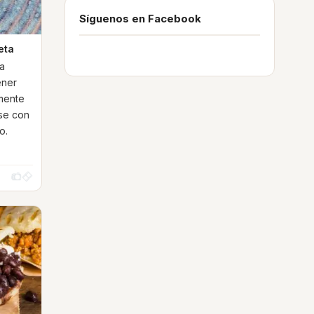
Síguenos en Facebook
eta
na
ener
lmente
se con
o.