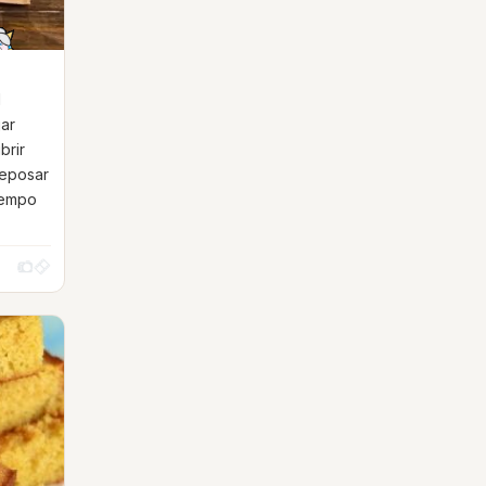
l
jar
brir
reposar
iempo