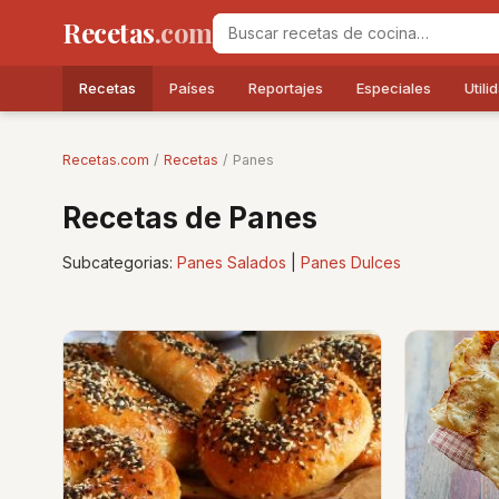
Recetas
.com
Recetas
Países
Reportajes
Especiales
Utili
Recetas.com
/
Recetas
/ Panes
Recetas de Panes
Subcategorias:
Panes Salados
|
Panes Dulces