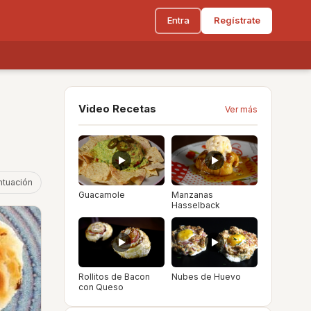
Entra
Regístrate
Video Recetas
Ver más
ntuación
Guacamole
Manzanas
Hasselback
Rollitos de Bacon
Nubes de Huevo
con Queso