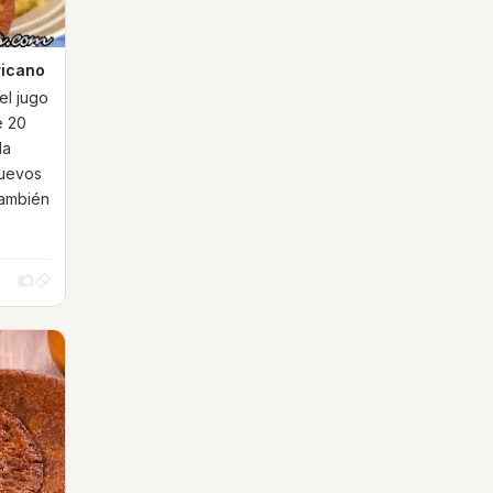
ricano
el jugo
e 20
la
huevos
también