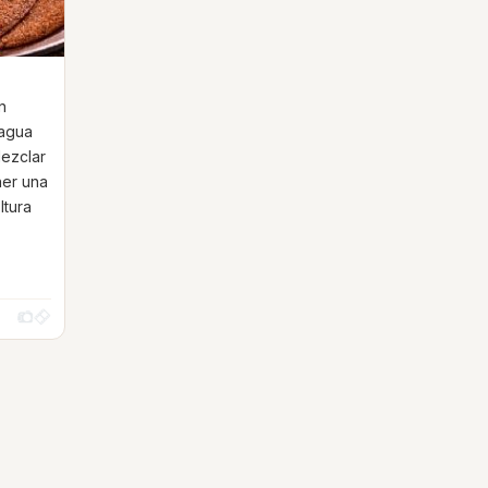
n
 agua
Mezclar
ner una
ltura