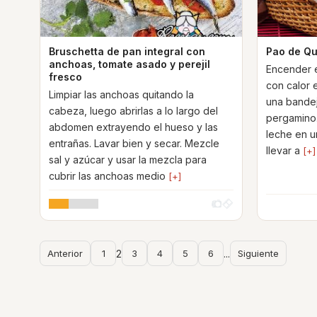
Bruschetta de pan integral con
Pao de Qu
anchoas, tomate asado y perejil
Encender el
fresco
con calor e
Limpiar las anchoas quitando la
una bandej
cabeza, luego abrirlas a lo largo del
pergamino. 
abdomen extrayendo el hueso y las
leche en un
entrañas. Lavar bien y secar. Mezcle
llevar a
[+]
sal y azúcar y usar la mezcla para
cubrir las anchoas medio
[+]
Anterior
1
2
3
4
5
6
...
Siguiente