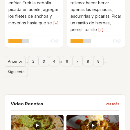
enfriar. Freír la cebolla
relleno: hacer hervir
picada en aceite, agregar
apenas las espinacas,
los filetes de anchoa y
escurrirlas y picarlas. Picar
moverlos hasta que se
un ramito de hierbas,
[+]
perejil, tomillo
[+]
Anterior
...
2
3
4
5
6
7
8
9
...
Siguiente
Video Recetas
Ver más