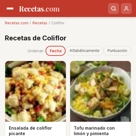
Recetas
.com
Recetas.com
/
Recetas
/ Coliflor
Recetas de Coliflor
Ordenar:
Aflabéticamente
Puntuación
Fecha
Ensalada de coliflor
Tofu marinado con
picante
limón y pimienta