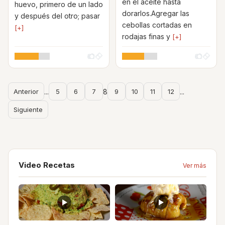
en el aceite hasta
huevo, primero de un lado
dorarlos.Agregar las
y después del otro; pasar
cebollas cortadas en
[+]
rodajas finas y
[+]
Anterior
...
5
6
7
8
9
10
11
12
...
Siguiente
Video Recetas
Ver más