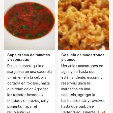
Sopa crema de tomates
Cazuela de macarrones
y espinacas
y queso
Fundir la mantequilla o
Hervir los macarrones en
margarina en una cacerola
agua y sal hasta que
y freír en ella la cebolla
estén al dente; escurrir y
cortada en rodajas, hasta
reservar.Fundir la
que tome color. Agregar
margarina en una
los tomates lavados y
cacerola, agregar la
cortados en trozos, sal y
harina, mezclar y revolver
pimienta. Tapar el
hasta que burbujee.
recipiente
Verter gradualmente la
[+]
[+]