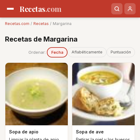
Recetas
.com
Recetas.com
/
Recetas
/ Margarina
Recetas de Margarina
Ordenar:
Aflabéticamente
Puntuación
Fecha
Sopa de apio
Sopa de ave
Limpiar la planta de apio
Retirar la piel y los huesos