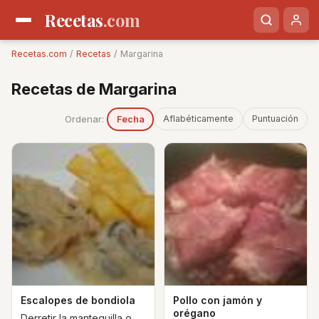
Recetas
.com
Recetas.com
/
Recetas
/ Margarina
Recetas de Margarina
Ordenar:
Aflabéticamente
Puntuación
Fecha
Escalopes de bondiola
Pollo con jamón y
orégano
Derretir la mantequilla o