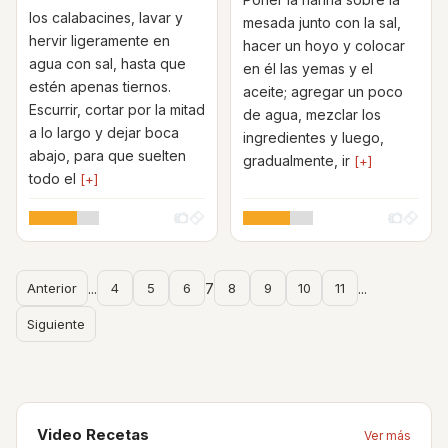
los calabacines, lavar y
mesada junto con la sal,
hervir ligeramente en
hacer un hoyo y colocar
agua con sal, hasta que
en él las yemas y el
estén apenas tiernos.
aceite; agregar un poco
Escurrir, cortar por la mitad
de agua, mezclar los
a lo largo y dejar boca
ingredientes y luego,
abajo, para que suelten
gradualmente, ir
[+]
todo el
[+]
Anterior
...
4
5
6
7
8
9
10
11
...
Siguiente
Video Recetas
Ver más