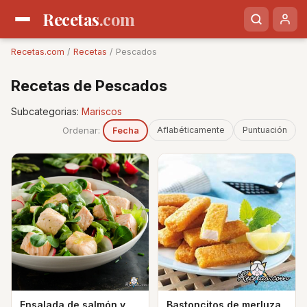
Recetas
.com
Recetas.com
/
Recetas
/ Pescados
Recetas de Pescados
Subcategorias:
Mariscos
Ordenar:
Aflabéticamente
Puntuación
Fecha
Ensalada de salmón y
Bastoncitos de merluza