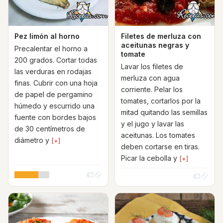
Pez limón al horno
Filetes de merluza con
aceitunas negras y
Precalentar el horno a
tomate
200 grados. Cortar todas
Lavar los filetes de
las verduras en rodajas
merluza con agua
finas. Cubrir con una hoja
corriente. Pelar los
de papel de pergamino
tomates, cortarlos por la
húmedo y escurrido una
mitad quitando las semillas
fuente con bordes bajos
y el jugo y lavar las
de 30 centímetros de
aceitunas. Los tomates
diámetro y
[+]
deben cortarse en tiras.
Picar la cebolla y
[+]