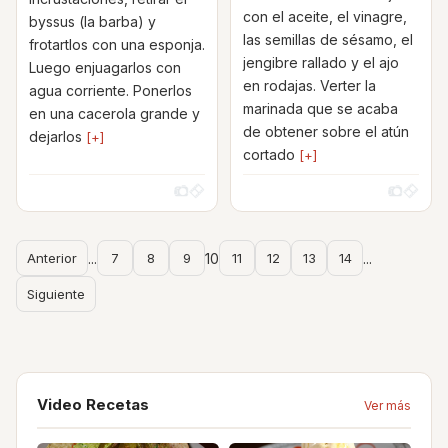
con el aceite, el vinagre,
byssus (la barba) y
las semillas de sésamo, el
frotartlos con una esponja.
jengibre rallado y el ajo
Luego enjuagarlos con
en rodajas. Verter la
agua corriente. Ponerlos
marinada que se acaba
en una cacerola grande y
de obtener sobre el atún
dejarlos
[+]
cortado
[+]
Anterior
...
7
8
9
10
11
12
13
14
...
Siguiente
Video Recetas
Ver más