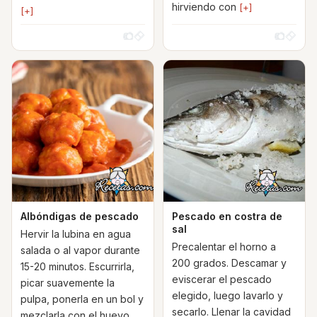
hirviendo con
[+]
[+]
Albóndigas de pescado
Pescado en costra de
sal
Hervir la lubina en agua
Precalentar el horno a
salada o al vapor durante
200 grados. Descamar y
15-20 minutos. Escurrirla,
eviscerar el pescado
picar suavemente la
elegido, luego lavarlo y
pulpa, ponerla en un bol y
secarlo. Llenar la cavidad
mezclarla con el huevo