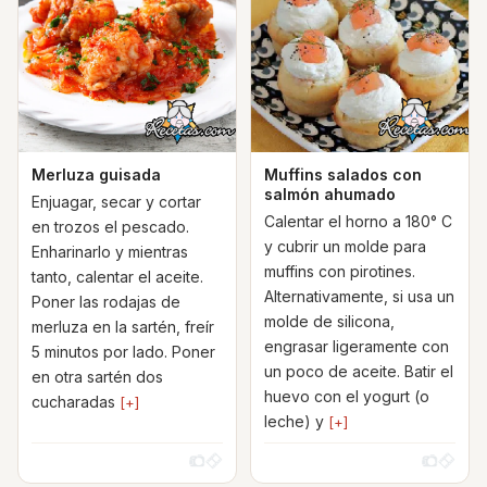
Merluza guisada
Muffins salados con
salmón ahumado
Enjuagar, secar y cortar
Calentar el horno a 180° C
en trozos el pescado.
y cubrir un molde para
Enharinarlo y mientras
muffins con pirotines.
tanto, calentar el aceite.
Alternativamente, si usa un
Poner las rodajas de
molde de silicona,
merluza en la sartén, freír
engrasar ligeramente con
5 minutos por lado. Poner
un poco de aceite. Batir el
en otra sartén dos
huevo con el yogurt (o
cucharadas
[+]
leche) y
[+]