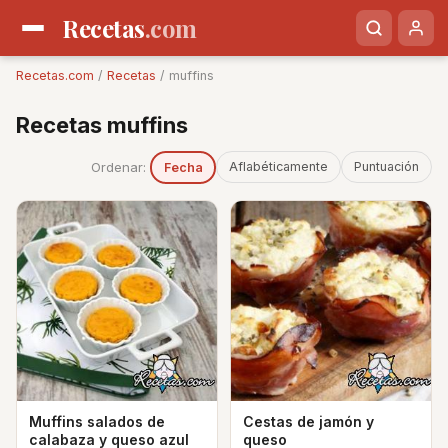
Recetas
.com
Recetas.com
/
Recetas
/ muffins
Recetas muffins
Ordenar:
Aflabéticamente
Puntuación
Fecha
Muffins salados de
Cestas de jamón y
calabaza y queso azul
queso