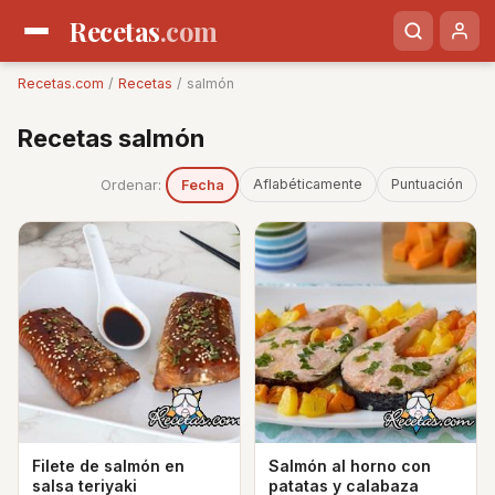
Recetas
.com
Recetas.com
/
Recetas
/ salmón
Recetas salmón
Ordenar:
Aflabéticamente
Puntuación
Fecha
Filete de salmón en
Salmón al horno con
salsa teriyaki
patatas y calabaza