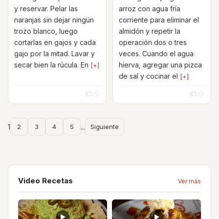
y reservar. Pelar las
arroz con agua fría
naranjas sin dejar ningún
corriente para eliminar el
trozo blanco, luego
almidón y repetir la
cortarlas en gajos y cada
operación dos o tres
gajo por la mitad. Lavar y
veces. Cuando el agua
secar bien la rúcula. En
hierva, agregar una pizca
[+]
de sal y cocinar el
[+]
1
2
3
4
5
...
Siguiente
Video Recetas
Ver más