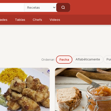
dades
Tablas
Chefs
Videos
Ordenar:
Aflabéticamente
Pu
Fecha