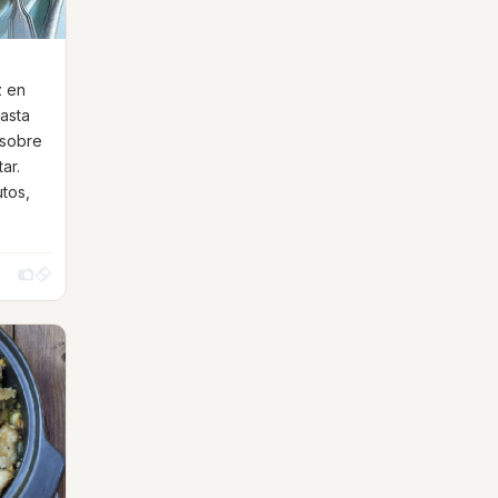
z en
hasta
 sobre
ar.
utos,