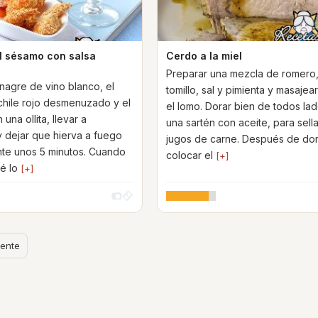
 sésamo con salsa
Cerdo a la miel
Preparar una mezcla de romero, 
inagre de vino blanco, el
tomillo, sal y pimienta y masajea
 chile rojo desmenuzado y el
el lomo. Dorar bien de todos la
 una ollita, llevar a
una sartén con aceite, para sella
 y dejar que hierva a fuego
jugos de carne. Después de dor
nte unos 5 minutos. Cuando
colocar el
[+]
té lo
[+]
iente