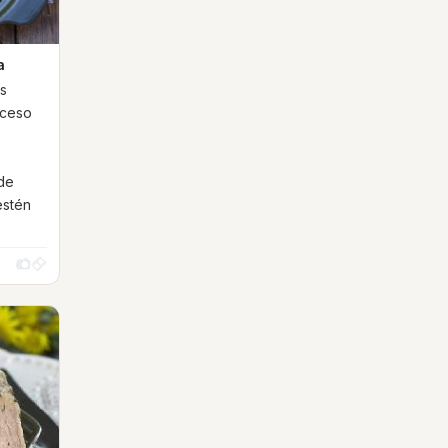
a
os
xceso
 de
estén