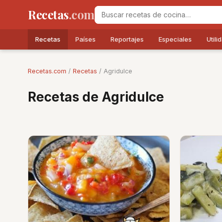
Recetas
.com
Recetas
Países
Reportajes
Especiales
Utili
Recetas.com
/
Recetas
/ Agridulce
Recetas de Agridulce