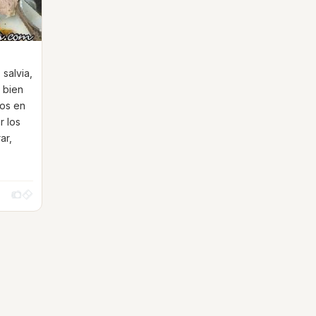
salvia,
r bien
dos en
r los
ar,