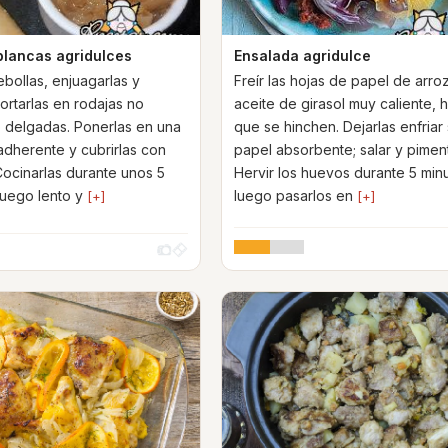
blancas agridulces
Ensalada agridulce
ebollas, enjuagarlas y
Freír las hojas de papel de arro
ortarlas en rodajas no
aceite de girasol muy caliente, 
delgadas. Ponerlas en una
que se hinchen. Dejarlas enfriar
iadherente y cubrirlas con
papel absorbente; salar y piment
 Cocinarlas durante unos 5
Hervir los huevos durante 5 min
fuego lento y
luego pasarlos en
[+]
[+]