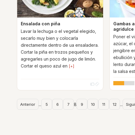
Ensalada con piña
Gambas al
agridulce
Lavar la lechuga o el vegetal elegido,
Poner el v
secarlo muy bien y colocarla
azúcar, el
directamente dentro de ua ensaladera.
jengibre en
Cortar la piña en trozos pequeños y
ebullición
agregarles un poco de jugo de limón.
lento dura
Cortar el queso azul en
[+]
la salsa es
Anterior
...
5
6
7
8
9
10
11
12
...
Sigu