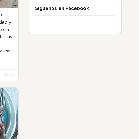
Síguenos en Facebook
re
cleo y
 5 cm
ar las
azúcar