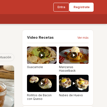
Entra
Regístrate
Video Recetas
Ver más
ntuación
Guacamole
Manzanas
Hasselback
Rollitos de Bacon
Nubes de Huevo
con Queso