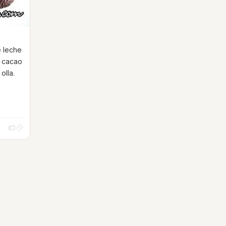
e leche
l cacao
olla.