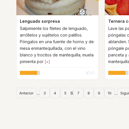
Lenguado sorpresa
Ternera c
Salpimiente los filetes de lenguado,
Lave las p
arróllelos y sujételos con palillos.
póngalas c
Póngalos en una fuente de horno y de
ablanden. 
mesa enmantequillada, con el vino
póngale po
blanco y trocitos de mantequilla; muela
panceta y a
pimienta por
mantequill
[+]
Anterior
...
3
4
5
6
7
8
9
10
...
Sigu