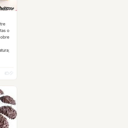
tre
tas o
sobre
e
tura;