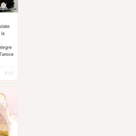
olate
 la
ntegre
 Tamice