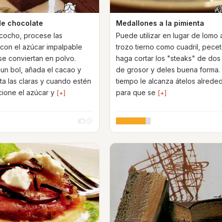
de chocolate
Medallones a la pimienta
zcocho, procese las
Puede utilizar en lugar de lomo 
con el azúcar impalpable
trozo tierno como cuadril, peceto
se conviertan en polvo.
haga cortar los "steaks" de do
un bol, añada el cacao y
de grosor y deles buena forma. 
ta las claras y cuando estén
tiempo le alcanza átelos alrede
icione el azúcar y
para que se
[+]
[+]