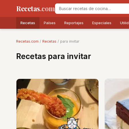
Recetas
.com
Recetas
Países
Reportajes
Especiales
Utili
Recetas.com
/
Recetas
/ para invitar
Recetas para invitar