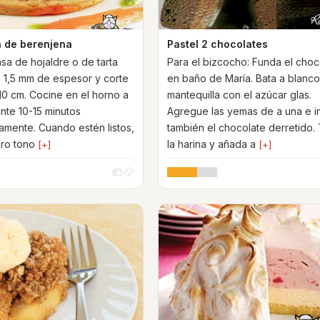
n de berenjena
Pastel 2 chocolates
asa de hojaldre o de tarta
Para el bizcocho: Funda el choc
e 1,5 mm de espesor y corte
en baño de María. Bata a blanco
10 cm. Cocine en el horno a
mantequilla con el azúcar glas.
nte 10-15 minutos
Agregue las yemas de a una e i
mente. Cuando estén listos,
también el chocolate derretido.
ero tono
la harina y añada a
[+]
[+]