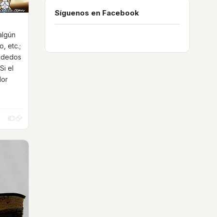
Síguenos en Facebook
algún
, etc.;
s dedos
Si el
dor