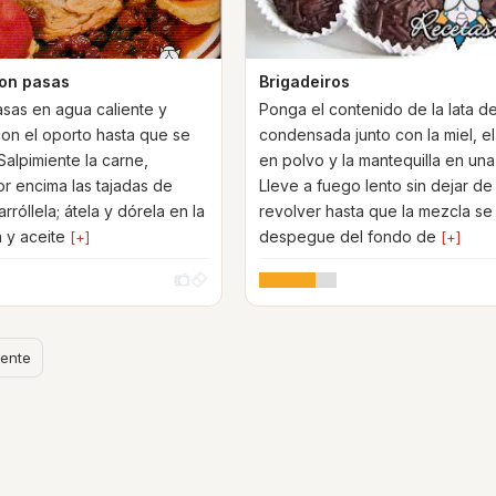
on pasas
Brigadeiros
asas en agua caliente y
Ponga el contenido de la lata d
on el oporto hasta que se
condensada junto con la miel, e
Salpimiente la carne,
en polvo y la mantequilla en una 
r encima las tajadas de
Lleve a fuego lento sin dejar de
rróllela; átela y dórela en la
revolver hasta que la mezcla se
a y aceite
despegue del fondo de
[+]
[+]
iente