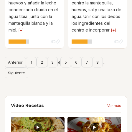
huevos y añadir la leche
centro la mantequilla,
condensada diluida en el
huevos, sal y una taza de
agua tibia, junto con la
agua. Unir con los dedos
mantequilla blanda y la
los ingredientes del
miel.
centro e incorporar
[+]
[+]
Anterior
1
2
3
4
5
6
7
8
...
Siguiente
Video Recetas
Ver más