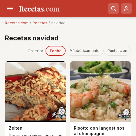
Recetas
.com
Recetas.com
/
Recetas
/ navidad
Recetas navidad
Ordenar:
Aflabéticamente
Puntuación
Fecha
Zelten
Risotto con langostinos
al champagne
Poner en remojo las pasas