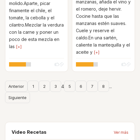
manzanas, añada el vino y
molido.Aparte, picar
el romero, deje hervir.
finamente el chile, el
Cocine hasta que las
tomate, la cebolla y el
manzanas estén suaves.
cilantro.Mezclar la verdura
Cuele y reserve el
con la carne y poner un
caldo.En una sartén,
poco de esta mezcla en
caliente la mantequilla y el
las
[+]
aceite y
[+]
Anterior
1
2
3
4
5
6
7
8
...
Siguiente
Video Recetas
Ver más