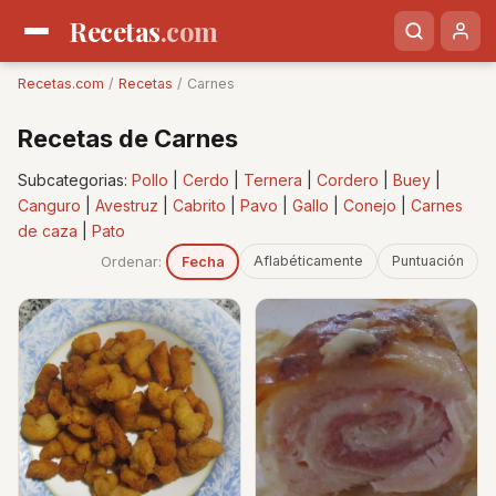
Recetas
.com
Recetas.com
/
Recetas
/ Carnes
Recetas de Carnes
Subcategorias:
Pollo
|
Cerdo
|
Ternera
|
Cordero
|
Buey
|
Canguro
|
Avestruz
|
Cabrito
|
Pavo
|
Gallo
|
Conejo
|
Carnes
de caza
|
Pato
Ordenar:
Aflabéticamente
Puntuación
Fecha