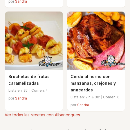
por
Sandra
Brochetas de frutas
Cerdo al horno con
caramelizadas
manzanas, orejones y
anacardos
Lista en: 25' | Comen: 4
Lista en: 2 h & 30' | Comen: 6
por
Sandra
por
Sandra
Ver todas las recetas con Albaricoques