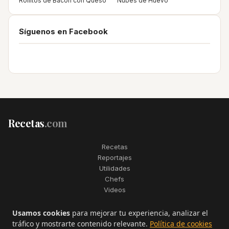
Rollitos de Bacon con Queso
Nubes de Huevo
Síguenos en Facebook
Recetas
.com
Recetas
Reportajes
Utilidades
Chefs
Videos
2006–2026. Todos los derechos reservados. Recetas.com es una
Usamos cookies
para mejorar tu experiencia, analizar el
marca registrada de Telfo Networks S.L.
tráfico y mostrarte contenido relevante.
Política de cookies